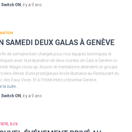
r
Switch ON
, il y a
9 ans
IMATION
N SAMEDI DEUX GALAS À GENÈVE
 fin de semaine bien chargée pour nos équipes techniques et
istiques avec la préparation de deux soirées de Gala à Genève ce
edi. Magie close-up, illusion et mentalisme attendent un groupe
nciens élèves d’une prestigieuse école libanaise au Restaurant du
c des Eaux Vives. Et à l’Hôtel Intercontinental Genève,
re la suite…
r
Switch ON
, il y a
9 ans
ISTE, DJ’S