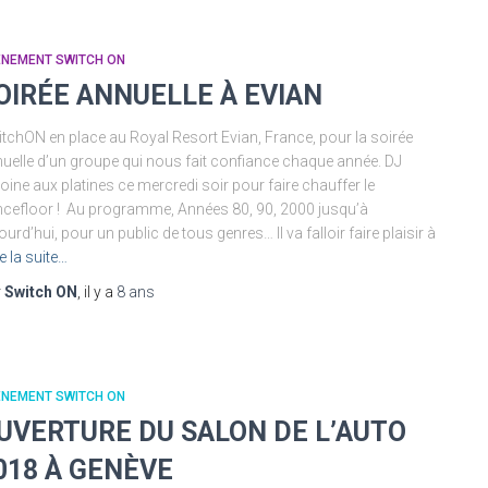
ÉNEMENT SWITCH ON
OIRÉE ANNUELLE À EVIAN
tchON en place au Royal Resort Evian, France, pour la soirée
uelle d’un groupe qui nous fait confiance chaque année. DJ
oine aux platines ce mercredi soir pour faire chauffer le
cefloor ! Au programme, Années 80, 90, 2000 jusqu’à
ourd’hui, pour un public de tous genres… Il va falloir faire plaisir à
re la suite…
r
Switch ON
, il y a
8 ans
ÉNEMENT SWITCH ON
UVERTURE DU SALON DE L’AUTO
018 À GENÈVE