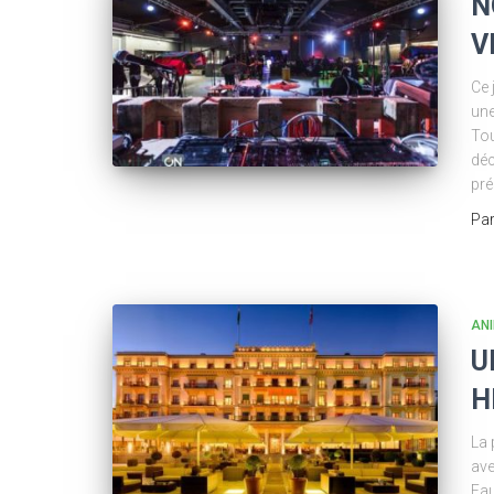
N
V
Ce 
une
Tou
déc
pré
Pa
AN
U
H
La 
ave
Eau