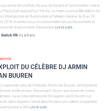
vous aimez les chiffres, les jeux de hasard et l’automobile, c’est le
u’il faut jouer aujourd’hui ! Hé oui, ce matin ouvre la 88e édition du
on International de l’Automobile à Palexpo Genève, du 8 au 18
s 2018, le rendez-vous incontournable des professionnels et
sionnés d’automobile. Réunissant
Lire la suite…
r
Switch ON
, il y a
8 ans
IMATION
XPLOIT DU CÉLÈBRE DJ ARMIN
AN BUUREN
DJ superstar venu de Hollande, Armin van Buuren, est le premier
à mixer la tête en bas. Renversant ! Accro aux mises en scène
âtrales, il a eu l’idée démesurée d’imaginer une DJ booth sur-
ure, dans laquelle il serait attaché dans une cabine suspendue
vant pivoter à 360
Lire la suite…