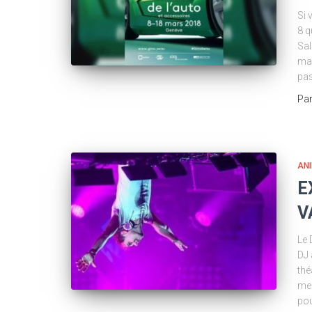
Si 
8 q
Sal
mar
pas
Pa
AN
E
V
Le 
DJ 
thé
mes
pou