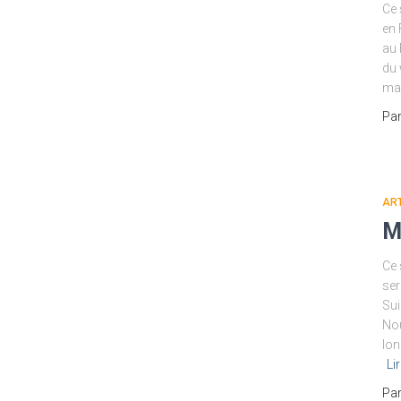
Ce 
en 
au 
du
mar
Pa
ART
M
Ce 
ser
Sui
No
lon
Li
Pa