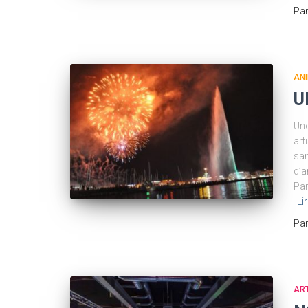
Pa
AN
U
Une
art
sam
d’a
Par
Li
Pa
ART