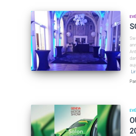
EV
S
Swi
ann
Ant
dan
auj
Li
Pa
EV
O
2