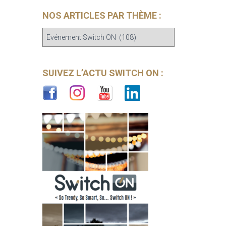
NOS ARTICLES PAR THÈME :
N
o
s
a
SUIVEZ L’ACTU SWITCH ON :
r
t
i
c
l
e
s
p
a
r
t
h
è
m