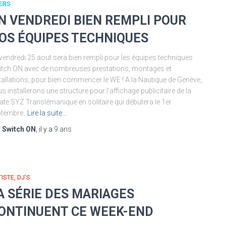
ERS
N VENDREDI BIEN REMPLI POUR
OS ÉQUIPES TECHNIQUES
vendredi 25 aout sera bien rempli pour les équipes techniques
tch ON avec de nombreuses prestations, montages et
tallations, pour bien commencer le WE ! A la Nautique de Genève,
s installerons une structure pour l’affichage publicitaire de la
ate SYZ Translémanique en solitaire qui débutera le 1er
tembre.
Lire la suite…
r
Switch ON
, il y a
9 ans
ISTE, DJ’S
A SÉRIE DES MARIAGES
ONTINUENT CE WEEK-END