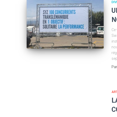
DIV
U
N
Ce 
Swi
ins
nou
rég
sep
Pa
ART
L
C