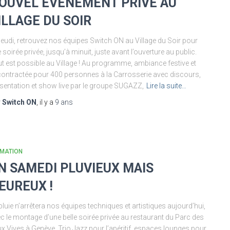
OUVEL ÉVÉNEMENT PRIVÉ AU
ILLAGE DU SOIR
jeudi, retrouvez nos équipes Switch ON au Village du Soir pour
 soirée privée, jusqu’à minuit, juste avant l’ouverture au public.
t est possible au Village ! Au programme, ambiance festive et
ontractée pour 400 personnes à la Carrosserie avec discours,
sentation et show live par le groupe SUGAZZ,
Lire la suite…
r
Switch ON
, il y a
9 ans
IMATION
N SAMEDI PLUVIEUX MAIS
EUREUX !
pluie n’arrêtera nos équipes techniques et artistiques aujourd’hui,
c le montage d’une belle soirée privée au restaurant du Parc des
x Vives à Genève. Trio Jazz pour l’apéritif, espaces lounges pour