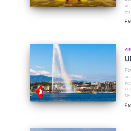
adu
les
Pa
AN
U
Pou
art
acc
rem
Noa
Pa