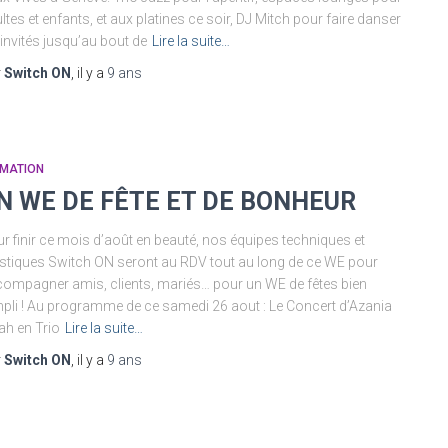
ltes et enfants, et aux platines ce soir, DJ Mitch pour faire danser
 invités jusqu’au bout de
Lire la suite…
r
Switch ON
, il y a
9 ans
IMATION
N WE DE FÊTE ET DE BONHEUR
r finir ce mois d’août en beauté, nos équipes techniques et
istiques Switch ON seront au RDV tout au long de ce WE pour
ompagner amis, clients, mariés… pour un WE de fêtes bien
pli ! Au programme de ce samedi 26 aout : Le Concert d’Azania
h en Trio
Lire la suite…
r
Switch ON
, il y a
9 ans