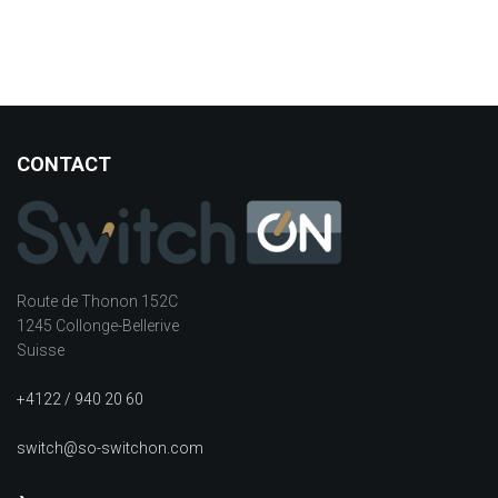
CONTACT
Route de Thonon 152C
1245 Collonge-Bellerive
Suisse
+4122 / 940 20 60
switch@so-switchon.com