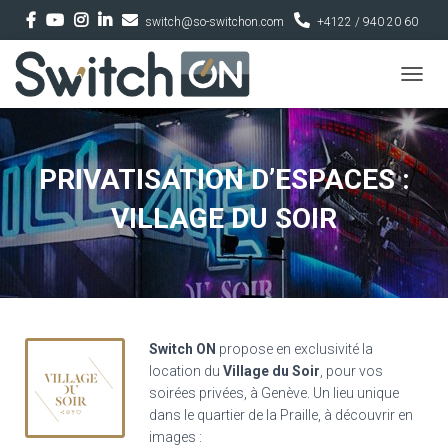
switch@so-switchon.com
+4122 / 940 20 60
D
É
P
L
I
PRIVATISATION D’ESPACES :
E
R
VILLAGE DU SOIR
L
A
N
A
V
I
G
Switch ON
propose en exclusivité la
A
location du
Village du Soir
, pour vos
T
soirées privées, à Genève.
Un lieu unique
I
O
dans le quartier de la Praille, à découvrir en
N
images :