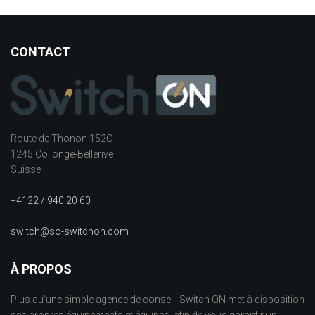
CONTACT
Route de Thonon 152C
1245 Collonge-Bellerive
Suisse
+4122 / 940 20 60
switch@so-switchon.com
À PROPOS
Plus qu’une simple agence de conseil, Switch ON met à disposition