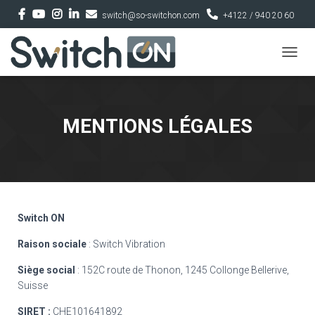
switch@so-switchon.com
+4122 / 940 20 60
D
É
P
L
I
MENTIONS LÉGALES
E
R
L
A
N
A
V
Switch ON
I
G
Raison sociale
: Switch Vibration
A
T
Siège social
: 152C route de Thonon, 1245 Collonge Bellerive,
I
Suisse
O
N
SIRET :
CHE101641892