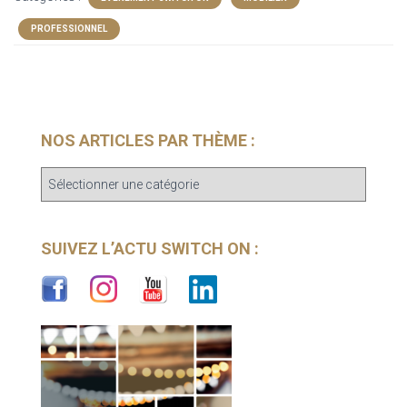
PROFESSIONNEL
NOS ARTICLES PAR THÈME :
N
o
s
a
SUIVEZ L’ACTU SWITCH ON :
r
t
i
c
l
e
s
p